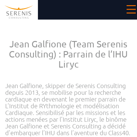
Cookies management panel
Jean Galfione (Team Serenis
Consulting) : Parrain de l’IHU
Liryc
Jean Galfione, skipper de Serenis Consulting
depuis 2013, se mobilise pour la recherche
cardiaque en devenant le premier parrain de
L’Institut de RYthmologie et modélisation
Cardiaque. Sensibilisé par les missions et les
actions menées par l’Institut Liryc, le binôme
Jean Galfione et Serenis Consulting a décidé
d’embarquer l’IHU dans l’aventure du Class40.