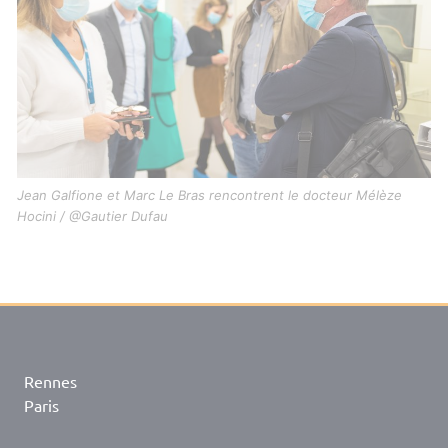
Jean Galfione et Marc Le Bras rencontrent le docteur Mélèze
Hocini / @Gautier Dufau
Rennes
Paris