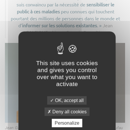
suis convaincu par la nécessité de
sensibiliser le
public à ces maladies
peu connues qui touchent
pourtant des millions de personnes dans le monde et
d’
informer sur les solutions existantes
. »
Jean
GALFIONE, skipper Serenis Consulting
This site uses cookies
and gives you control
over what you want to
activate
OK, accept all
Deny all cookies
Personalize
Jean Galfione, premier Parrain de l’Institut Liryc / @Gautier Dufau